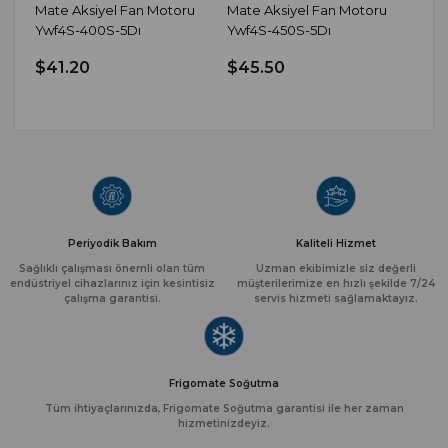
Mate Aksiyel Fan Motoru
Mate Aksiyel Fan Motoru
Mate
Ywf4S-400S-5Dı
Ywf4S-450S-5Dı
Ywf
$41.20
$45.50
$60
Periyodik Bakım
Kaliteli Hizmet
Sağlıklı çalışması önemli olan tüm
Uzman ekibimizle siz değerli
endüstriyel cihazlarınız için kesintisiz
müşterilerimize en hızlı şekilde 7/24
çalışma garantisi.
servis hizmeti sağlamaktayız.
Frigomate Soğutma
Tüm ihtiyaçlarınızda, Frigomate Soğutma garantisi ile her zaman
hizmetinizdeyiz.