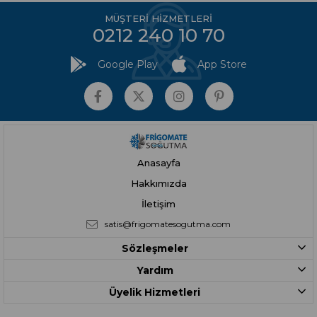
MÜŞTERİ HİZMETLERİ
0212 240 10 70
Google Play
App Store
Anasayfa
Hakkımızda
İletişim
satis@frigomatesogutma.com
Sözleşmeler
Yardım
Üyelik Hizmetleri