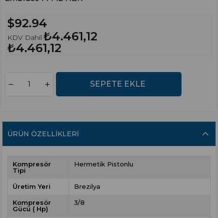
$92.94
₺4.461,12
KDV Dahil
₺4.461,12
ÜRÜN ÖZELLIKLERI
Kompresör
Hermetik Pistonlu
Tipi
Üretim Yeri
Brezilya
Kompresör
3/8
Gücü ( Hp)