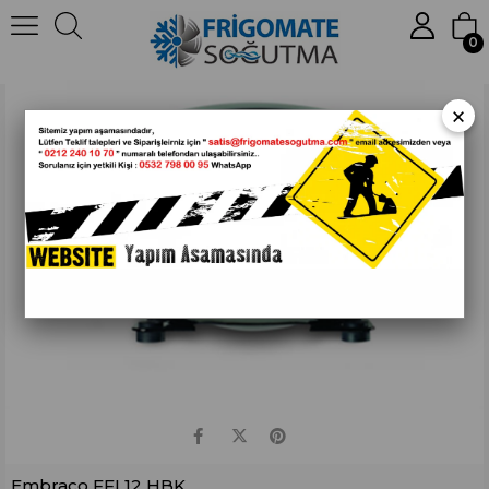
Anasayfa
Hermetik
Kompresörler
Embraco FFI 12 HBK
0
×
Embraco FFI 12 HBK