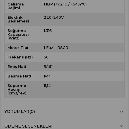
Çalışma
HBP (+7,2°C / +54,4°C)
Rejimi
Elektrik
220-240V
Beslemesi
Soğutma
1.316
Kapasitesi
(Watt)
Motor Tipi
1 Faz - RSCR
Frekans (Hz)
50
Emiş Hattı
5/16"
Basma Hattı
1/4"
Süpürme
11,14
Hacmi
(cm3/rev)
YORUMLAR
(0)
ÖDEME SEÇENEKLERI