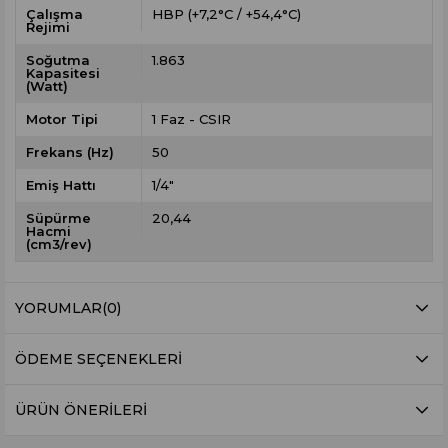
Çalışma
HBP (+7,2°C / +54,4°C)
Rejimi
Soğutma
1.863
Kapasitesi
(Watt)
Motor Tipi
1 Faz - CSIR
Frekans (Hz)
50
Emiş Hattı
1/4"
Süpürme
20,44
Hacmi
(cm3/rev)
YORUMLAR
(0)
ÖDEME SEÇENEKLERI
ÜRÜN ÖNERILERI