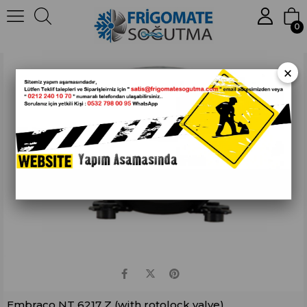
Anasayfa
Hermetik
Kompresörler
Embraco NT 6217 Z (with rotolock valve)
0
×
Embraco NT 6217 Z (with rotolock valve)