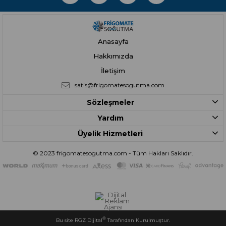
Anasayfa
Hakkımızda
İletişim
satis@frigomatesogutma.com
Sözleşmeler
Yardım
Üyelik Hizmetleri
© 2023 frigomatesogutma.com - Tüm Hakları Saklıdır.
®
Bu site RGZ Dijital
Tarafından Kurulmuştur.