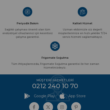
Periyodik Bakım
Kaliteli Hizmet
Sağlıklı çalışması önemli olan tüm
Uzman ekibimizle siz değerli
endüstriyel cihazlarınız için kesintisiz
müşterilerimize en hızlı şekilde 7/24
çalışma garantisi.
servis hizmeti sağlamaktayız.
Frigomate Soğutma
Tüm ihtiyaçlarınızda, Frigomate Soğutma garantisi ile her zaman
hizmetinizdeyiz.
MÜŞTERİ HİZMETLERİ
0212 240 10 70
Google Play
App Store