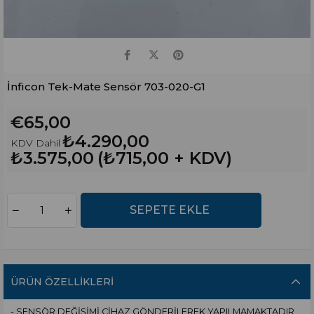
İnficon Tek-Mate Sensör 703-020-G1
€65,00
₺4.290,00
KDV Dahil
₺3.575,00
(₺715,00 + KDV)
ÜRÜN ÖZELLIKLERI
- SENSÖR DEĞİŞİMİ CİHAZ GÖNDERİLEREK YAPILMAMAKTADIR