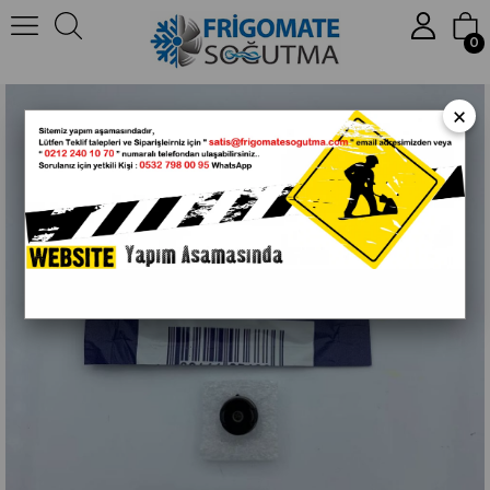
Anasayfa
İnficon
Kaçak
Arama
Dedektörü
ve
Aksamları
0
İnficon Tek-Mate Sensör 703-020-G1
×