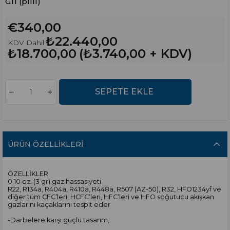
G11 (pilli)
€340,00
₺22.440,00
KDV Dahil
₺18.700,00
(₺3.740,00 + KDV)
ÜRÜN ÖZELLIKLERI
ÖZELLİKLER
0.10 oz. (3 gr) gaz hassasiyeti
R22, R134a, R404a, R410a, R448a, R507 (AZ-50), R32, HFO1234yf ve
diğer tüm CFC’leri, HCFC’leri, HFC’leri ve HFO soğutucu akışkan
gazlarını kaçaklarını tespit eder
-Darbelere karşı güçlü tasarım,