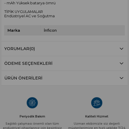
- mAh Yüksek batarya ömrü
TİPİK UYGULAMALAR
Endüstriyel AC ve Soğutma
Marka
İnficon
YORUMLAR
(0)
ÖDEME SEÇENEKLERI
ÜRÜN ÖNERILERI
Periyodik Bakım
Kaliteli Hizmet
Sağlıklı çalışması önemli olan tüm
Uzman ekibimizle siz değerli
endüstriyel cihazlarınız için kesintisiz
müşterilerimize en hızlı şekilde 7/24