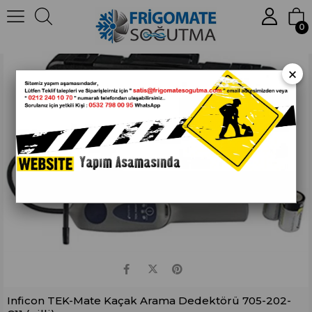
Anasayfa
İnficon
Kaçak
Arama
Dedektörü
ve
Aksamları
0
Inficon TEK-Mate Kaçak Arama Dedektörü 705-202-G11 (pilli)
×
Inficon TEK-Mate Kaçak Arama Dedektörü 705-202-